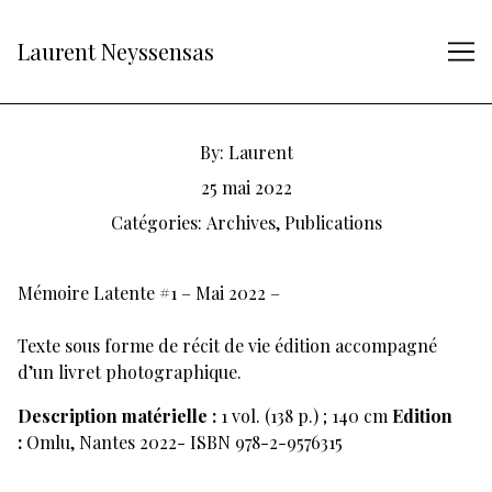
Skip
to
Laurent Neyssensas
Content
By:
Laurent
25 mai 2022
Catégories:
Archives
,
Publications
Mémoire Latente #1 – Mai 2022 –
Texte sous forme de récit de vie édition accompagné
d’un livret photographique.
Description matérielle :
1 vol. (138 p.) ; 140 cm
Edition
:
Omlu, Nantes 2022- ISBN 978-2-9576315